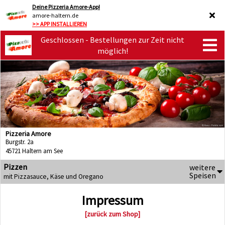
Deine Pizzeria Amore-App!
amore-haltern.de
>> APP INSTALLIEREN
Geschlossen - Bestellungen zur Zeit nicht
möglich!
Pizzeria Amore
Burgstr. 2a
45721 Haltern am See
Pizzen
weitere
Speisen
mit Pizzasauce, Käse und Oregano
Impressum
[zurück zum Shop]