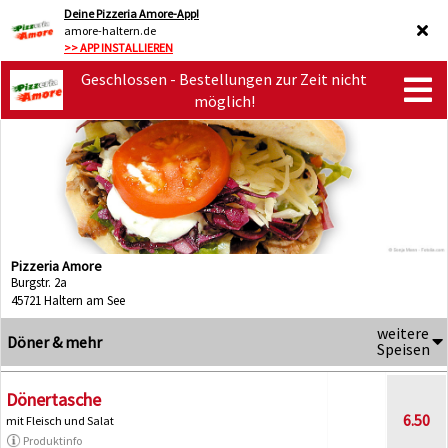
Deine Pizzeria Amore-App!
amore-haltern.de
>> APP INSTALLIEREN
Geschlossen - Bestellungen zur Zeit nicht
möglich!
Pizzeria Amore
Burgstr. 2a
45721 Haltern am See
weitere
Döner & mehr
Speisen
Dönertasche
6.50
mit Fleisch und Salat
Produktinfo