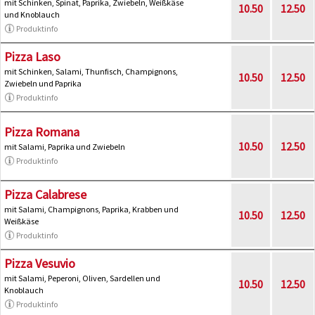
mit Schinken, Spinat, Paprika, Zwiebeln, Weißkäse
10.50
12.50
und Knoblauch
Produktinfo
Pizza Laso
mit Schinken, Salami, Thunfisch, Champignons,
10.50
12.50
Zwiebeln und Paprika
Produktinfo
Pizza Romana
10.50
12.50
mit Salami, Paprika und Zwiebeln
Produktinfo
Pizza Calabrese
mit Salami, Champignons, Paprika, Krabben und
10.50
12.50
Weißkäse
Produktinfo
Pizza Vesuvio
mit Salami, Peperoni, Oliven, Sardellen und
10.50
12.50
Knoblauch
Produktinfo