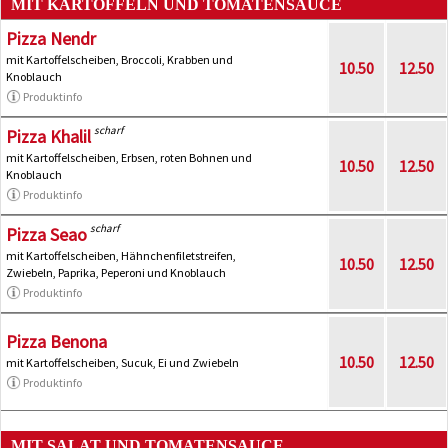
MIT KARTOFFELN UND TOMATENSAUCE
Pizza Nendr
mit Kartoffelscheiben, Broccoli, Krabben und
10.50
12.50
Knoblauch
Produktinfo
scharf
Pizza Khalil
mit Kartoffelscheiben, Erbsen, roten Bohnen und
10.50
12.50
Knoblauch
Produktinfo
scharf
Pizza Seao
mit Kartoffelscheiben, Hähnchenfiletstreifen,
10.50
12.50
Zwiebeln, Paprika, Peperoni und Knoblauch
Produktinfo
Pizza Benona
10.50
12.50
mit Kartoffelscheiben, Sucuk, Ei und Zwiebeln
Produktinfo
MIT SALAT UND TOMATENSAUCE