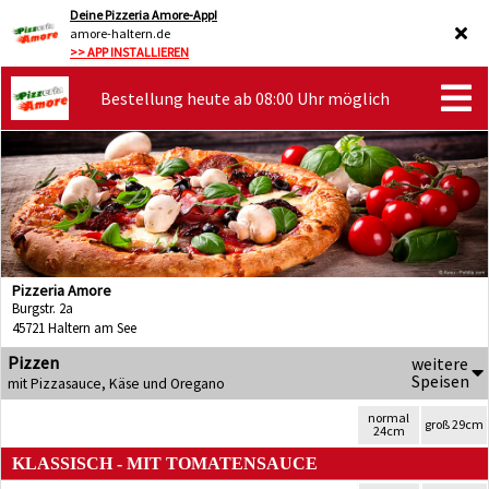
Deine Pizzeria Amore-App!
amore-haltern.de
>> APP INSTALLIEREN
Bestellung heute ab 08:00 Uhr möglich
Pizzeria Amore
Burgstr. 2a
45721 Haltern am See
Pizzen
weitere
Speisen
mit Pizzasauce, Käse und Oregano
normal
groß 29cm
24cm
KLASSISCH - MIT TOMATENSAUCE