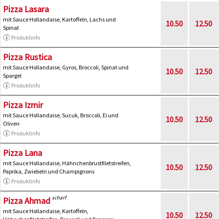
Pizza Lasara
mit Sauce Hollandaise, Kartoffeln, Lachs und
10.50
12.50
Spinat
Produktinfo
Pizza Rustica
mit Sauce Hollandaise, Gyros, Broccoli, Spinat und
10.50
12.50
Spargel
Produktinfo
Pizza Izmir
mit Sauce Hollandaise, Sucuk, Broccoli, Ei und
10.50
12.50
Oliven
Produktinfo
Pizza Lana
mit Sauce Hollandaise, Hähnchenbrustfiletstreifen,
10.50
12.50
Paprika, Zwiebeln und Champignons
Produktinfo
scharf
Pizza Ahmad
mit Sauce Hollandaise, Kartoffeln,
10.50
12.50